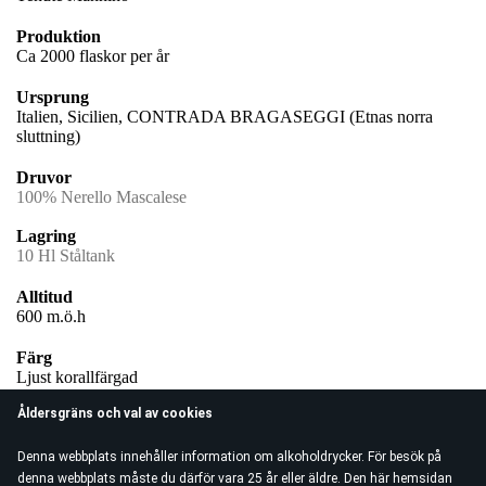
Produktion
Ca 2000 flaskor per år
Ursprung
Italien, Sicilien, CONTRADA BRAGASEGGI (Etnas norra
sluttning)
Druvor
100% Nerello Mascalese
Lagring
10 Hl Ståltank
Alltitud
600 m.ö.h
Färg
Ljust korallfärgad
Åldersgräns och val av cookies
Doft/ Smak
Floral, stenig mineralitet och mogna röda bär, blodapelsin
Denna webbplats innehåller information om alkoholdrycker. För besök på
Serveringstemperatur
denna webbplats måste du därför vara 25 år eller äldre. Den här hemsidan