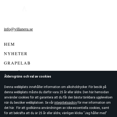
info@villanera.se
HEM
NYHETER
GRAPELAB
VIN FÖR KONSUMENT
Åldersgräns och val av cookies
VIN FÖR RESTAURANG
Denna webbplats innehåller information om alkoholdrycker. För besök på
VILLA NERA WINE CLUB
denna webbplats måste du därför vara 25 år eller äldre. Den här hemsidan
använder cookies för att garantera att du får den bästa tänkbara upplevelsen
när du besöker webbplatsen. Se vår
integritetspolicy
för mer information om
det här. För att godkänna användningen av icke-essentiella cookies, samt
för att bekräfta att du är 25 år eller äldre, vänligen klicka "Jag håller med"