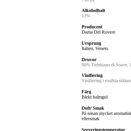
Alkoholhalt
12%
Producent
Dama Del Rovere
Ursprung
Italien, Veneto
Druvor
90% Trebbiano di Soave, 
Vinifiering
Vinifiering i rostfria stålta
Färg
Blekt halmgul
Doft/ Smak
På näsan mycket aromatisk,
eftersmak
Serveringstemperatur